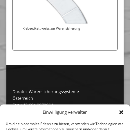
Klebeetikett weiss zur Warensicherung
Doratec Warensicherungssysteme
Österreich
Fon +43 664 9870664
Fax +43 6246 7382715
Einwilligung verwalten
Doratec Warensicherungssysteme
Um dir ein optimales Erlebnis zu bieten, verwenden wir Technologien wie
Deutschland
Cookies, um Geräteinformationen zu speichern und/oder darauf