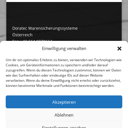
Doratec Warensicherungssysteme
Österreich
Fon +43 664 9870664
Fax +43 6246 7382715
Einwilligung verwalten
Doratec Warensicherungssysteme
Um dir ein optimales Erlebnis zu bieten, verwenden wir Technologien wie
Deutschland
Cookies, um Geräteinformationen zu speichern und/oder darauf
zuzugreifen. Wenn du diesen Technologien zustimmst, können wir Daten
Fon +49 2304 9420200
wie das Surfverhalten oder eindeutige IDs auf dieser Website
Fax +49 2304 94202012
verarbeiten. Wenn du deine Einwillligung nicht erteilst oder zurückziehst,
können bestimmte Merkmale und Funktionen beeinträchtigt werden.
Impressum
Datenschutz
Akzeptieren
Kontakt
Ablehnen
Cookie-Richtlinie (EU)
Einstellungen ansehen