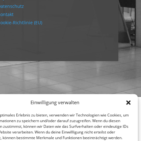
atenschutz
ontakt
ookie-Richtlinie (EU)
Einwilligung verwalten
optimales Erlebnis zu bieten, verwenden wir Technologien wie Cookies, um
mationen zu speichern und/oder darauf zuzugreifen. Wenn du diesen
n zustimmst, können wir Daten wie das Surfverhalten oder eindeutige IDs
ebsite verarbeiten. Wenn du deine Einwillligung nicht erteilst oder
t, können bestimmte Merkmale und Funktionen beeinträchtigt werden.