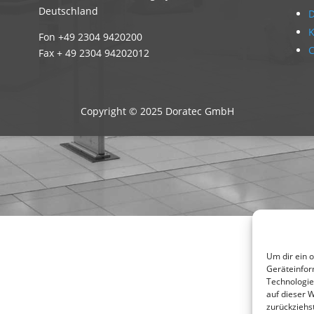
Deutschland
D
K
Fon +49 2304 9420200
C
Fax + 49 2304 94202012
Copyright © 2025 Doratec GmbH
Um dir ein 
Geräteinfor
Technologie
auf dieser W
zurückziehs